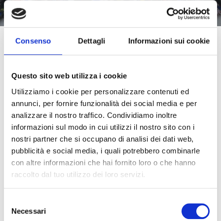
Consenso
Dettagli
Informazioni sui cookie
Rispetto delle
normative
Questo sito web utilizza i cookie
Utilizziamo i cookie per personalizzare contenuti ed
Le nostre
lavorazioni
non hanno alcun
annunci, per fornire funzionalità dei social media e per
impatto produttivo che causi
analizzare il nostro traffico. Condividiamo inoltre
devastazioni
, non utilizzano
risorse
informazioni sul modo in cui utilizzi il nostro sito con i
nostri partner che si occupano di analisi dei dati web,
finite, limitate: gli
animali
impiegati sono
pubblicità e social media, i quali potrebbero combinarle
o di provenienza
selvatica
, in minor
con altre informazioni che hai fornito loro o che hanno
misura, o di
allevamento
. La maggior
raccolto dal tuo utilizzo dei loro servizi.
parte delle specie
selvatiche
usate in
pellicceria
non viene catturata
Selezione
appositamente per questo ma in virtù di
Necessari
del